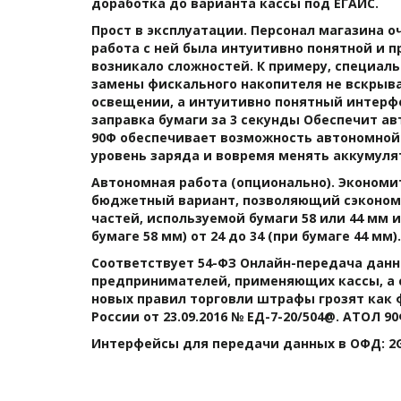
доработка до варианта кассы под ЕГАИС. 
Прост в эксплуатации. Персонал магазина о
работа с ней была интуитивно понятной и п
возникало сложностей. К примеру, специаль
замены фискального накопителя не вскрыв
освещении, а интуитивно понятный интерфе
заправка бумаги за 3 секунды Обеспечит а
90Ф обеспечивает возможность автономной 
уровень заряда и вовремя менять аккумулят
Автономная работа (опционально). Экономи
бюджетный вариант, позволяющий сэкономить
частей, используемой бумаги 58 или 44 мм и
бумаге 58 мм) от 24 до 34 (при бумаге 44 мм).
Соответствует 54-ФЗ Онлайн-передача данн
предпринимателей, применяющих кассы, а с
новых правил торговли штрафы грозят как 
России от 23.09.2016 № ЕД-7-20/504@. АТОЛ 
Интерфейсы для передачи данных в ОФД: 2G