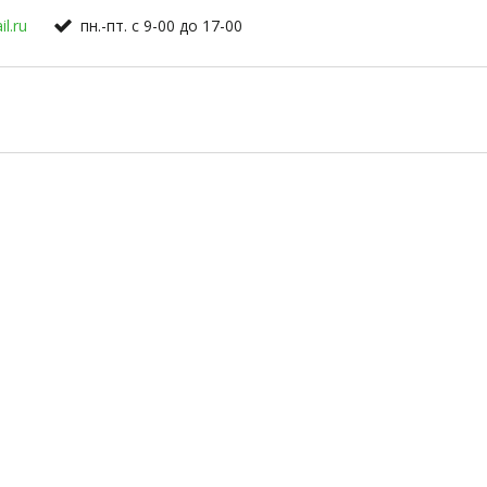
l.ru
пн.-пт. с 9-00 до 17-00