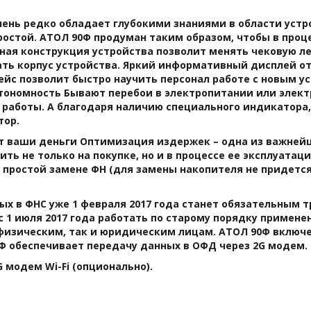
чень редко обладает глубокими знаниями в области устро
ростой. АТОЛ 90Ф продуман таким образом, чтобы в проце
ная конструкция устройства позволит менять чековую лен
ать корпус устройства. Яркий информативный дисплей о
йс позволит быстро научить персонал работе с новым у
втономность Бывают перебои в электропитании или элект
работы. А благодаря наличию специального индикатора,
ор. 
т ваши деньги Оптимизация издержек – одна из важнейш
 не только на покупке, но и в процессе ее эксплуатаци
 простой замене ФН (для замены накопителя не придется в
 
ых в ФНС уже 1 февраля 2017 года станет обязательным 
 1 июля 2017 года работать по старому порядку применен
физическим, так и юридическим лицам. АТОЛ 90Ф включен
90Ф обеспечивает передачу данных в ОФД через 2G модем. 
 модем Wi-Fi (опционально).