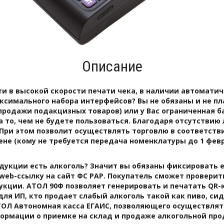
Описание
ти в высокой скорости печати чека, в наличии автоматич
имального набора интерфейсов? Вы не обязаны и не пла
ез продажи подакцизных товаров) или у Вас ограниченная 
за то, чем не будете пользоваться. Благодаря отсутстви
 При этом позволит осуществлять торговлю в соответст
не (кому не требуется передача номенклатуры до 1 феврал
дукции есть алкоголь? Значит вы обязаны фиксировать е
web-ссылку на сайт ФС РАР. Покупатель сможет проверит
ции. АТОЛ 90Ф позволяет генерировать и печатать QR-код
ля ИП, кто продает слабый алкоголь такой как пиво, сид
ТОЛ Автономная касса ЕГАИС, позволяющего осуществлят
рмации о приемке на склад и продаже алкогольной проду