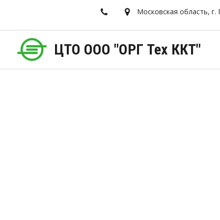
Московская область, г. 
ЦТ­­О ООО­­­­­­­­­­­­­­ "ОРГ Тех ККТ"